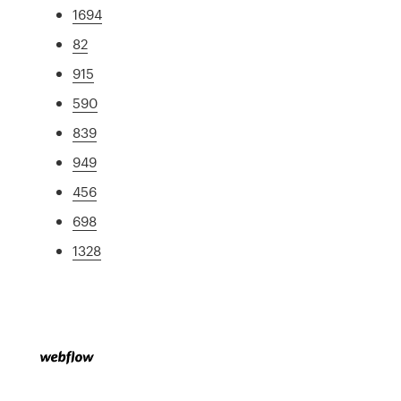
1694
82
915
590
839
949
456
698
1328