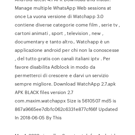
Manage multiple WhatsApp Web sessions at
once La vuona versione di Watchapp 3.0
contiene diverse categorie come film , serie tv ,
cartoni animati , sport , television , new ,
documentary e tanto altro.. Watchapp è un
applicazione android per chi non la conoscesse
, del tutto gratis con canali italiani iptv . Per
favore disabilita Adblock in modo da
permetterci di crescere e darvi un servizio
sempre migliore. Download WatchApp 2.7.apk
APK BLACK files version 2.7
com.maxim.watchappx Size is 5610507 md5 is
867a9665ee7dbfc062c6331e877cf66f Updated
In 2018-06-05 By This