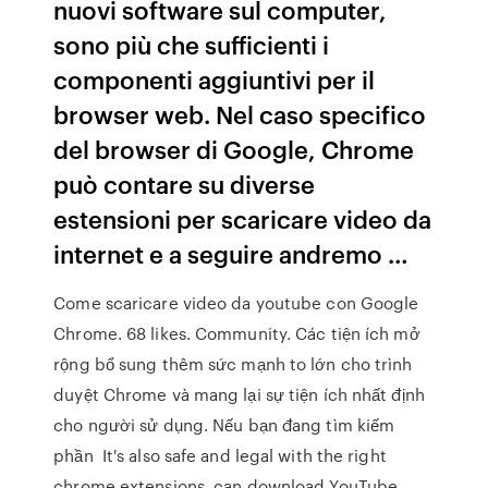
nuovi software sul computer,
sono più che sufficienti i
componenti aggiuntivi per il
browser web. Nel caso specifico
del browser di Google, Chrome
può contare su diverse
estensioni per scaricare video da
internet e a seguire andremo …
Come scaricare video da youtube con Google
Chrome. 68 likes. Community. Các tiện ích mở
rộng bổ sung thêm sức mạnh to lớn cho trình
duyệt Chrome và mang lại sự tiện ích nhất định
cho người sử dụng. Nếu bạn đang tìm kiếm
phần It's also safe and legal with the right
chrome extensions. can download YouTube