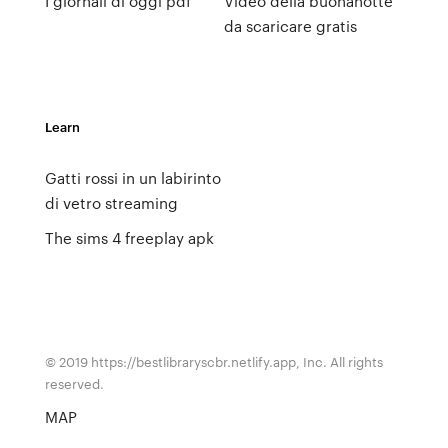
I giornali di oggi pdf
Video della buonanotte
da scaricare gratis
Learn
Gatti rossi in un labirinto
di vetro streaming
The sims 4 freeplay apk
© 2019 https://bestlibraryscbr.netlify.app, Inc. All rights
reserved.
MAP