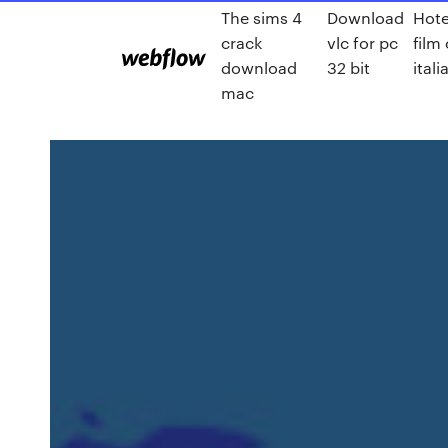
The sims 4
Download
Hote
crack
vlc for pc
film
download
32 bit
ital
mac