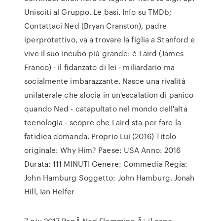
Unisciti al Gruppo. Le basi. Info su TMDb;
Contattaci Ned (Bryan Cranston), padre
iperprotettivo, va a trovare la figlia a Stanford e
vive il suo incubo più grande: è Laird (James
Franco) - il fidanzato di lei - miliardario ma
socialmente imbarazzante. Nasce una rivalità
unilaterale che sfocia in un'escalation di panico
quando Ned - catapultato nel mondo dell'alta
tecnologia - scopre che Laird sta per fare la
fatidica domanda. Proprio Lui (2016) Titolo
originale: Why Him? Paese: USA Anno: 2016
Durata: 111 MINUTI Genere: Commedia Regia:
John Hamburg Soggetto: John Hamburg, Jonah
Hill, Ian Helfer
7 giu 2017 PapÃ Ned Flemming Ã¿ il capo