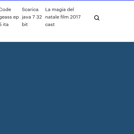
Code
Scarica
La magia del
geass ep
java 7 32
natale film 2017
5 ita
bit
cast