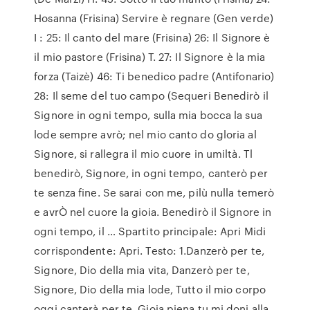
Hosanna (Frisina) Servire è regnare (Gen verde)
I : 25: Il canto del mare (Frisina) 26: Il Signore è
il mio pastore (Frisina) T. 27: Il Signore è la mia
forza (Taizè) 46: Ti benedico padre (Antifonario)
28: Il seme del tuo campo (Sequeri Benedirò il
Signore in ogni tempo, sulla mia bocca la sua
lode sempre avrò; nel mio canto do gloria al
Signore, si rallegra il mio cuore in umiltà. Tl
benedirò, Signore, in ogni tempo, canterò per
te senza fine. Se sarai con me, pilù nulla temerò
e avrÒ nel cuore la gioia. Benedirò il Signore in
ogni tempo, il … Spartito principale: Apri Midi
corrispondente: Apri. Testo: 1.Danzerò per te,
Signore, Dio della mia vita, Danzerò per te,
Signore, Dio della mia lode, Tutto il mio corpo
oggi canterà per te, Gioia piena tu mi doni alla