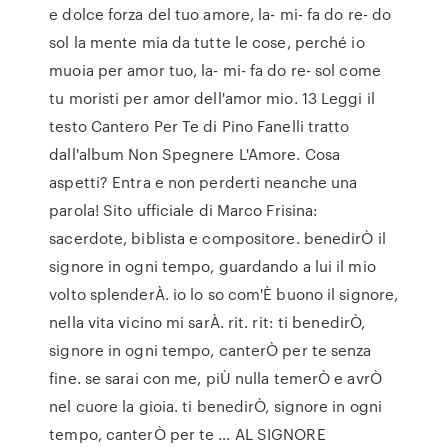
e dolce forza del tuo amore, la- mi- fa do re- do
sol la mente mia da tutte le cose, perché io
muoia per amor tuo, la- mi- fa do re- sol come
tu moristi per amor dell'amor mio. 13 Leggi il
testo Cantero Per Te di Pino Fanelli tratto
dall'album Non Spegnere L'Amore. Cosa
aspetti? Entra e non perderti neanche una
parola! Sito ufficiale di Marco Frisina:
sacerdote, biblista e compositore. benedirÒ il
signore in ogni tempo, guardando a lui il mio
volto splenderÀ. io lo so com'È buono il signore,
nella vita vicino mi sarÀ. rit. rit: ti benedirÒ,
signore in ogni tempo, canterÒ per te senza
fine. se sarai con me, piÙ nulla temerÒ e avrÒ
nel cuore la gioia. ti benedirÒ, signore in ogni
tempo, canterÒ per te … AL SIGNORE