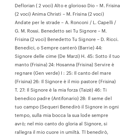
Deflorian ( 2 voci) Alto e glorioso Dio – M. Frisina
(2 voci) Anima Christi – M. Frisina (2 voci)
Andate per le strade – A. Ronconi / L. Capelli /
G. M. Rossi. Benedetto sei Tu Signore – M.
Frisina (2 voci) Benedetto Tu Signore – D. Ricci.
Benedici, o Sempre canterò (Barrie) 44:
Signore delle cime (De Marzi) H. 45: Sotto il tuo
manto (Frisina) 24: Hosanna (Frisina) Servire è
regnare (Gen verde) I : 25: Il canto del mare
(Frisina) 26: Il Signore è il mio pastore (Frisina)
T. 27: Il Signore è la mia forza (Taizè) 46: Ti
benedico padre (Antifonario) 28: Il seme del
tuo campo (Sequeri Benedirò il Signore in ogni
tempo, sulla mia bocca la sua lode sempre
avrò; nel mio canto do gloria al Signore, si
rallegra il mio cuore in umiltà. Tl benedirò,