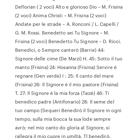
Deflorian ( 2 voci) Alto e glorioso Dio – M. Frisina
(2 voci) Anima Christi – M. Frisina (2 voci)
Andate per le strade – A. Ronconi / L. Capelli /
G. M. Rossi. Benedetto sei Tu Signore – M.
Frisina (2 voci) Benedetto Tu Signore – D. Ricci.
Benedici, o Sempre canterò (Barrie) 44:
Signore delle cime (De Marzi) H. 45: Sotto il tuo
manto (Frisina) 24: Hosanna (Frisina) Servire è
regnare (Gen verde) I : 25: Il canto del mare
(Frisina) 26: Il Signore è il mio pastore (Frisina)
T. 27: Il Signore è la mia forza (Taizè) 46: Ti
benedico padre (Antifonario) 28: Il seme del
tuo campo (Sequeri Benedirò il Signore in ogni
tempo, sulla mia bocca la sua lode sempre
avrò; nel mio canto do gloria al Signore, si
rallegra il mio cuore in umiltà. Tl benedirò,