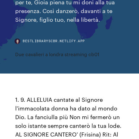
per te, Gioia piena tu mi doni alla tua
presenza. Così danzerò, davanti a te
Signore, figlio tuo, nella libertà.
BESTLIBRARYSCBR.NETLIFY.APP
Due cavalieri a londra streaming cb01
1. 9. ALLELUIA cantate al Signore
l'immacolata donna ha dato al mondo
Dio. La fanciulla più Non mi fermerò un
solo istante sempre canterò la tua lode.
AL SIGNORE CANTERO' (Frisina) Rit: Al